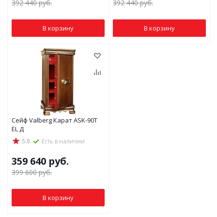
392 440
руб.
392 440
руб.
В корзину
В корзину
Сейф Valberg Карат ASK-90Т
EL Д
5.0
Есть в наличии
359 640
руб.
399 600
руб.
В корзину