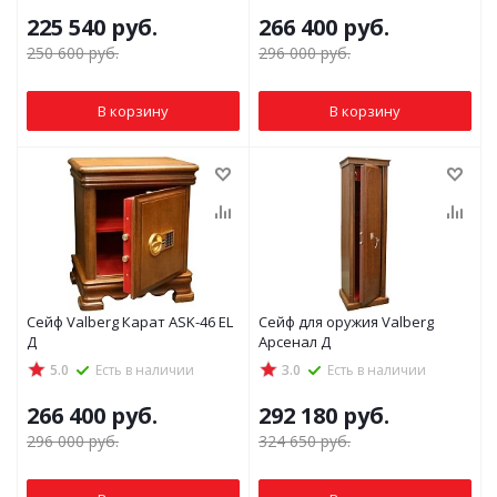
225 540
руб.
266 400
руб.
250 600
руб.
296 000
руб.
В корзину
В корзину
Сейф Valberg Карат ASK-46 EL
Сейф для оружия Valberg
Д
Арсенал Д
5.0
Есть в наличии
3.0
Есть в наличии
266 400
руб.
292 180
руб.
296 000
руб.
324 650
руб.