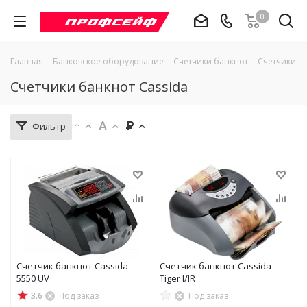
0
Главная
-
Банковское оборудование
-
Счетчики банкнот
-
Счетчики ба
Счетчики банкнот Cassida
Фильтр
Счетчик банкнот Cassida
Счетчик банкнот Cassida
5550 UV
Tiger I/IR
3.6
Под заказ
Под заказ