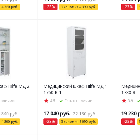
-
23
%
-
23
%
я
4 360
руб.
Экономия
4 390
руб.
аф Hilfe МД 2
Медицинский шкаф Hilfe МД 1
Медицин
1760 R-1
1780 R
 наличии
4.5
Есть в наличии
3.9
17 040
руб.
19 230
р
 840
руб.
22 130
руб.
-
23
%
-
23
%
я
4 800
руб.
Экономия
5 090
руб.