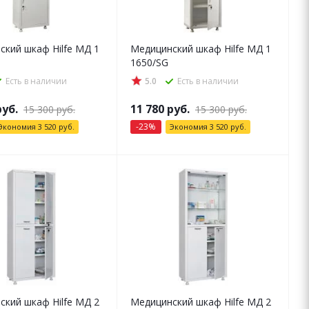
ский шкаф Hilfe МД 1
Медицинский шкаф Hilfe МД 1
1650/SG
Есть в наличии
5.0
Есть в наличии
уб.
11 780
руб.
15 300
руб.
15 300
руб.
-
23
%
Экономия
3 520
руб.
Экономия
3 520
руб.
ский шкаф Hilfe МД 2
Медицинский шкаф Hilfe МД 2