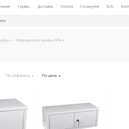
пания
Сервис
Доставка
Оплата
Госзакупки
b2b
Конт
шкафы
-
Медицинские шкафы Hilfe
По алфавиту
По цене