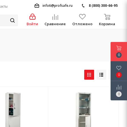
info6@profsafe.ru
8 (800) 300-66-95
акты
Войти
Сравнение
Отложено
Корзина
0
0
0