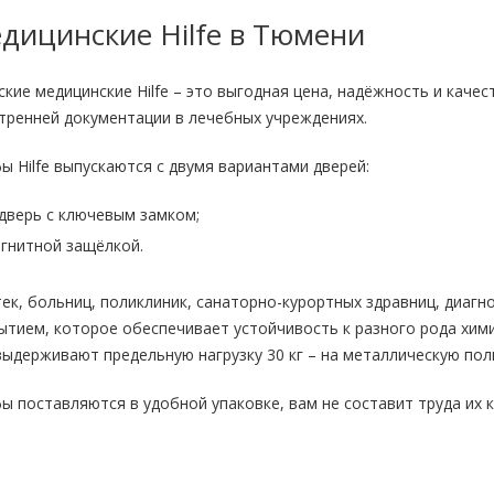
ицинские Hilfe в Тюмени
ие медицинские Hilfe – это выгодная цена, надёжность и качес
тренней документации в лечебных учреждениях.
 Hilfe выпускаются с двумя вариантами дверей:
дверь с ключевым замком;
агнитной защёлкой.
ек, больниц, поликлиник, санаторно-курортных здравниц, диагн
тием, которое обеспечивает устойчивость к разного рода хим
выдерживают предельную нагрузку 30 кг – на металлическую полку
 поставляются в удобной упаковке, вам не составит труда их 