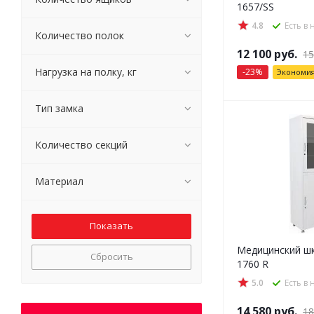
1657/SS
4.8
Есть в
Количество полок
12 100
руб.
15
Нагрузка на полку, кг
-
23
%
Экономи
Тип замка
Количество секций
Материал
Медицинский шк
Сбросить
1760 R
5.0
Есть в
14 580
руб.
18