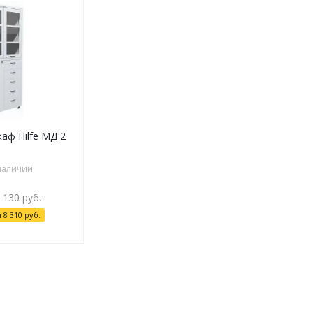
аф Hilfe МД 2
 наличии
 130
руб.
я
8 310
руб.