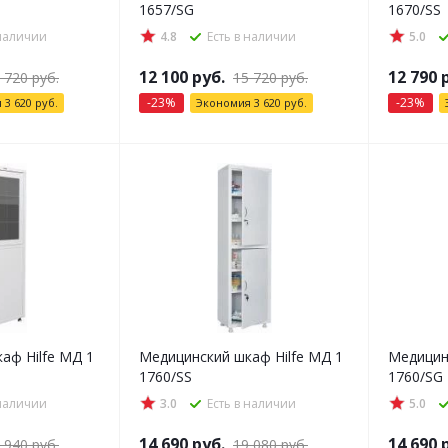
1657/SG
1670/SS
 наличии
4.8
Есть в наличии
5.0
12 100
руб.
12 790
р
 720
руб.
15 720
руб.
-
23
%
-
23
%
я
3 620
руб.
Экономия
3 620
руб.
аф Hilfe МД 1
Медицинский шкаф Hilfe МД 1
Медицин
1760/SS
1760/SG
 наличии
3.0
Есть в наличии
5.0
14 690
руб.
14 690
р
 940
руб.
19 080
руб.