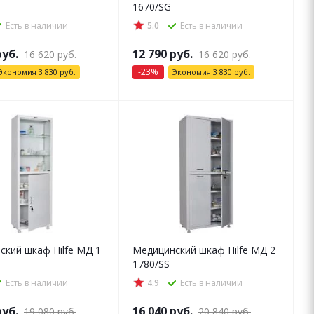
1670/SG
Есть в наличии
5.0
Есть в наличии
уб.
12 790
руб.
16 620
руб.
16 620
руб.
-
23
%
Экономия
3 830
руб.
Экономия
3 830
руб.
ский шкаф Hilfe МД 1
Медицинский шкаф Hilfe МД 2
1780/SS
Есть в наличии
4.9
Есть в наличии
уб.
16 040
руб.
19 080
руб.
20 840
руб.