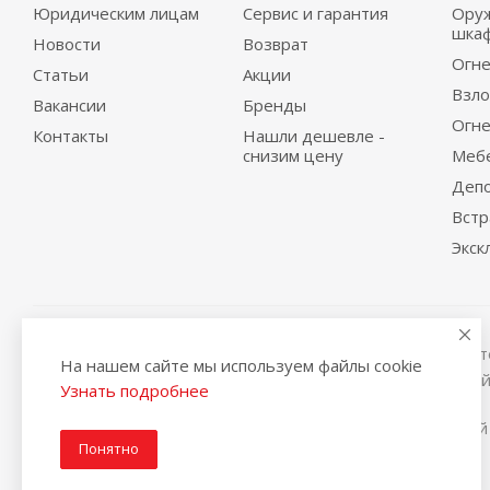
Юридическим лицам
Сервис и гарантия
Ору
шка
Новости
Возврат
Огне
Статьи
Акции
Взло
Вакансии
Бренды
Огне
Контакты
Нашли дешевле -
снизим цену
Меб
Деп
Вст
Экск
Вся представленная на сайте информация, касающаяся те
На нашем сайте мы используем файлы cookie
условиях не является публичной офертой, определяемой
Узнать подробнее
2014-2026 © Интернет магазин сейфов и металлической
Понятно