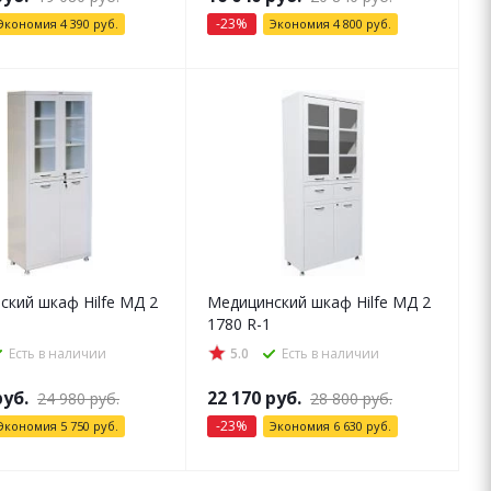
-
23
%
Экономия
4 390
руб.
Экономия
4 800
руб.
ский шкаф Hilfe МД 2
Медицинский шкаф Hilfe МД 2
1780 R-1
Есть в наличии
5.0
Есть в наличии
уб.
22 170
руб.
24 980
руб.
28 800
руб.
-
23
%
Экономия
5 750
руб.
Экономия
6 630
руб.