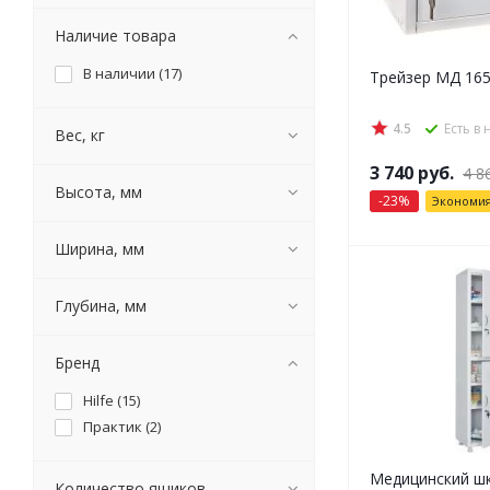
Наличие товара
В наличии (
17
)
Трейзер МД 16
4.5
Есть в
Вес, кг
3 740
руб.
4 8
Высота, мм
-
23
%
Экономи
Ширина, мм
Глубина, мм
Бренд
Hilfe (
15
)
Практик (
2
)
Медицинский шк
Количество ящиков