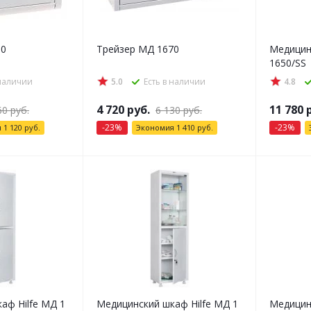
50
Трейзер МД 1670
Медицин
1650/SS
 наличии
5.0
Есть в наличии
4.8
4 720
руб.
11 780
р
60
руб.
6 130
руб.
-
23
%
-
23
%
я
1 120
руб.
Экономия
1 410
руб.
аф Hilfe МД 1
Медицинский шкаф Hilfe МД 1
Медицин