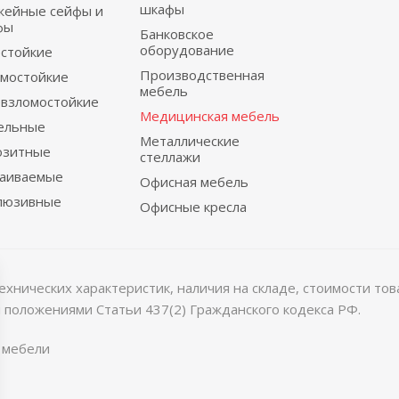
шкафы
жейные сейфы и
фы
Банковское
оборудование
стойкие
Производственная
мостойкие
мебель
взломостойкие
Медицинская мебель
ельные
Металлические
озитные
стеллажи
раиваемые
Офисная мебель
люзивные
Офисные кресла
хнических характеристик, наличия на складе, стоимости то
 положениями Статьи 437(2) Гражданского кодекса РФ.
 мебели