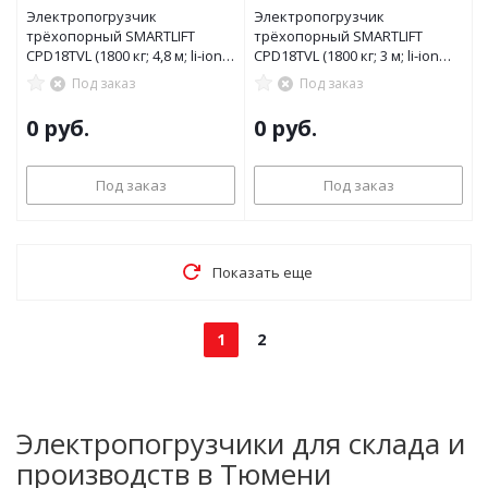
Электропогрузчик
Электропогрузчик
трёхопорный SMARTLIFT
трёхопорный SMARTLIFT
CPD18TVL (1800 кг; 4,8 м; li-ion
CPD18TVL (1800 кг; 3 м; li-ion
80В / 205Ач)
80В / 205Ач)
Под заказ
Под заказ
0 руб.
0 руб.
Под заказ
Под заказ
Показать еще
1
2
Электропогрузчики для склада и
производств в Тюмени