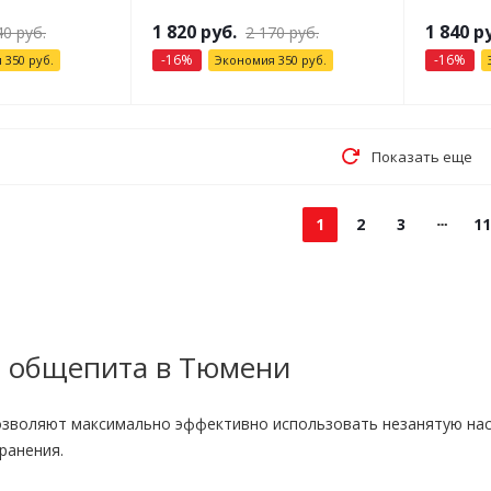
1 820
руб.
1 840
ру
40
руб.
2 170
руб.
-
16
%
-
16
%
я
350
руб.
Экономия
350
руб.
Показать еще
1
2
3
11
я общепита в Тюмени
озволяют максимально эффективно использовать незанятую на
ранения.