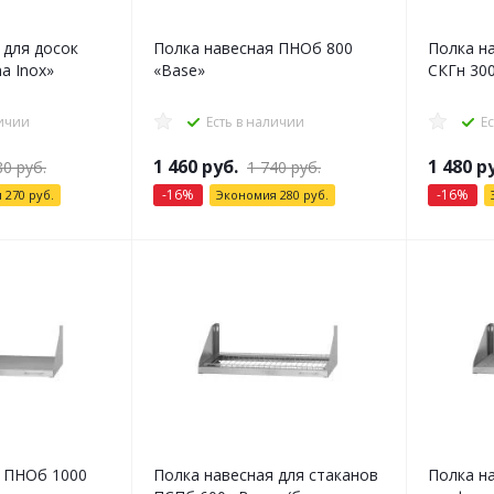
 для досок
Полка навесная ПНОб 800
Полка н
a Inox»
«Base»
СКГн 30
личии
Есть в наличии
Е
1 460
руб.
1 480
ру
80
руб.
1 740
руб.
-
16
%
-
16
%
я
270
руб.
Экономия
280
руб.
я ПНОб 1000
Полка навесная для стаканов
Полка н