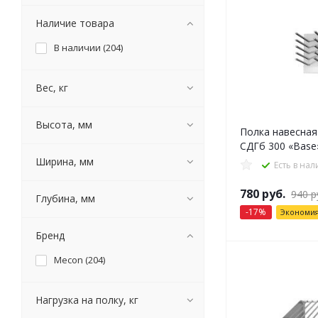
Наличие товара
В наличии (
204
)
Вес, кг
Высота, мм
Полка навесная
СДГб 300 «Base
Ширина, мм
Есть в на
780
руб.
940
р
Глубина, мм
-
17
%
Экономи
Бренд
Mecon (
204
)
Нагрузка на полку, кг