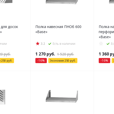
 для досок
Полка навесная ПНОб 600
Полка н
»
«Base»
перфори
«Base»
личии
3.2
Есть в наличии
Е
1 270
руб.
1 360
ру
20
руб.
1 520
руб.
-
16
%
-
16
%
я
250
руб.
Экономия
250
руб.