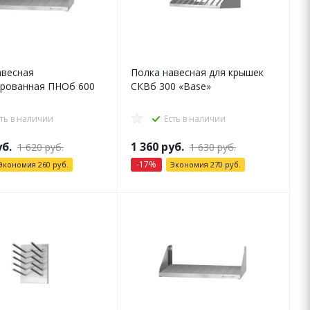
авесная
Полка навесная для крышек
рованная ПНОб 600
СКВб 300 «Base»
сть в наличии
Есть в наличии
б.
1 360
руб.
1 620
руб.
1 630
руб.
-
17
%
Экономия
260
руб.
Экономия
270
руб.