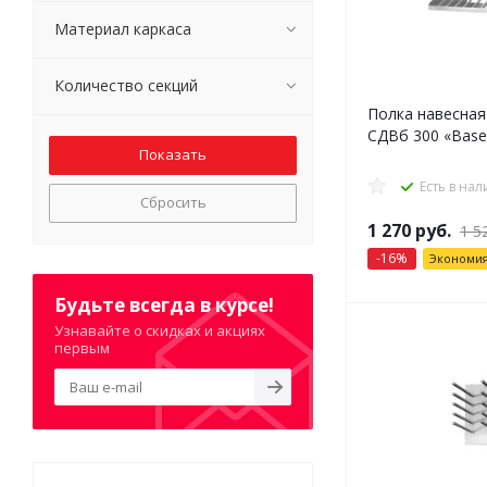
Материал каркаса
Количество секций
Полка навесная
СДВб 300 «Base
Есть в на
Сбросить
1 270
руб.
1 5
-
16
%
Экономи
Будьте всегда в курсе!
Узнавайте о скидках и акциях
первым