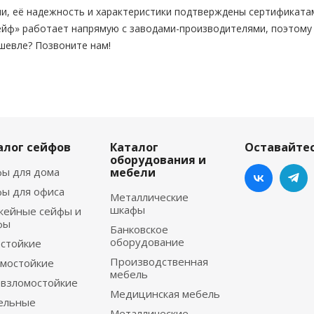
и, её надежность и характеристики подтверждены сертификата
йф» работает напрямую с заводами-производителями, поэтому
шевле? Позвоните нам!
алог сейфов
Каталог
Оставайтес
оборудования и
ы для дома
мебели
ы для офиса
Металлические
шкафы
жейные сейфы и
фы
Банковское
оборудование
стойкие
Производственная
мостойкие
мебель
взломостойкие
Медицинская мебель
ельные
Металлические