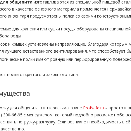
 для общепита
изготавливаются из специальной пищевой стал
всего в качестве основного материала применяется нержавейка
ного инвентаря предусмотрены полки со своими конструктивным
уемые для хранения или сушки посуды оборудованы специальной 
бора воды.
осок и крышек установлены направляющие, благодаря которым 
ля лучшего естественного вентилирования, что способствует б
логические полки имеют ровную или перфорированную поверхн
ют полки открытого и закрытого типа.
мущества
полку для общепита в интернет-магазине
Profsafe.ru
– просто и в
0) 300-66-95 с менеджером, который подробно расскажет обо вс
твить погрузку-разгрузку. Если возникнет необходимость в сб
качественно.