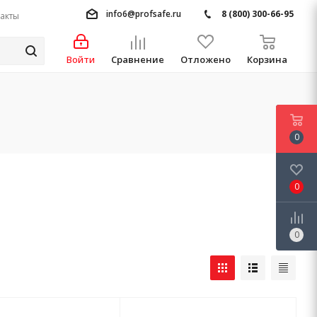
info6@profsafe.ru
8 (800) 300-66-95
акты
Войти
Сравнение
Отложено
Корзина
0
0
0