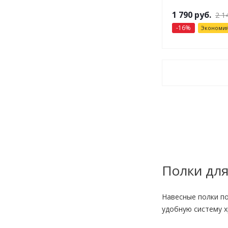
1 790
руб.
2 1
-
16
%
Экономи
Полки дл
Навесные полки п
удобную систему х