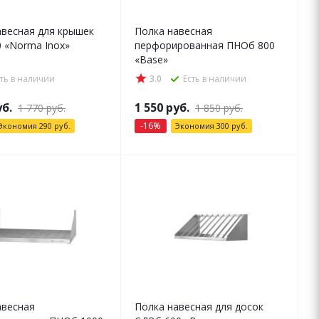
авесная для крышек
Полка навесная
0 «Norma Inox»
перфорированная ПНОб 800
«Base»
сть в наличии
3.0
Есть в наличии
б.
1 550
руб.
1 770
руб.
1 850
руб.
-
16
%
Экономия
290
руб.
Экономия
300
руб.
авесная
Полка навесная для досок