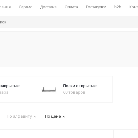
пания
Сервис
Доставка
Оплата
Госзакупки
b2b
Конт
 закрытые
Полки открытые
вара
60 товаров
По алфавиту
По цене