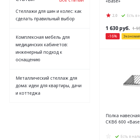
«Base»
Стеллажи для шин и колес: как
2.0
Есть в
сделать правильный выбор
1 630
руб.
1 9
-
16
%
Экономи
Комплексная мебель для
медицинских кабинетов:
инженерный подход к
оснащению
Металлический стеллаж для
дома: идеи для квартиры, дачи
и коттеджа
Полка навесная
СКВб 600 «Base
Есть в на