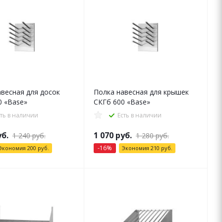
авесная для досок
Полка навесная для крышек
0 «Base»
СКГб 600 «Base»
сть в наличии
Есть в наличии
б.
1 070
руб.
1 240
руб.
1 280
руб.
-
16
%
Экономия
200
руб.
Экономия
210
руб.