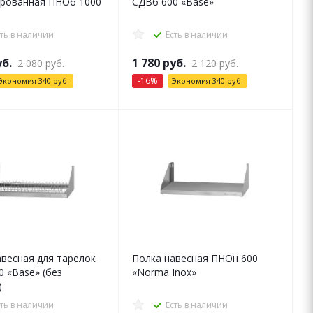
рованная ПНОб 1000
СДВб 600 «Base»
сть в наличии
Есть в наличии
б.
1 780
руб.
2 080
руб.
2 120
руб.
-
16
%
Экономия
340
руб.
Экономия
340
руб.
авесная для тарелок
Полка навесная ПНОн 600
 «Base» (без
«Norma Inox»
)
сть в наличии
Есть в наличии