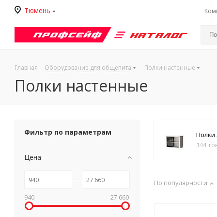
Тюмень
Ком
Каталог
Главная
-
Оборудование для общепита
-
Полки настенные
Полки настенные
Фильтр по параметрам
Полки
144 то
Цена
По популярности
940
27 660