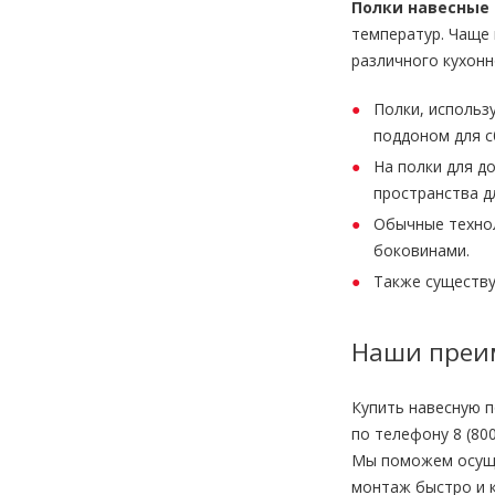
Полки навесные
температур. Чаще 
различного кухон
Полки, использ
поддоном для с
На полки для д
пространства д
Обычные техно
боковинами.
Также существу
Наши преи
Купить навесную 
по телефону 8 (80
Мы поможем осущес
монтаж быстро и 