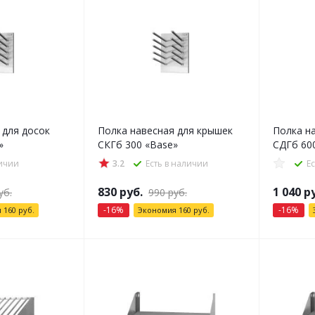
 для досок
Полка навесная для крышек
Полка н
»
СКГб 300 «Base»
СДГб 60
личии
3.2
Есть в наличии
Е
830
руб.
1 040
ру
уб.
990
руб.
-
16
%
-
16
%
я
160
руб.
Экономия
160
руб.