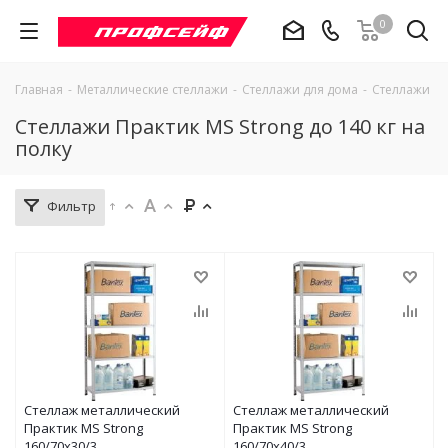
0
Главная
-
Металлические стеллажи
-
Стеллажи для дома
-
Стеллажи Пра
Стеллажи Практик MS Strong до 140 кг на
полку
Фильтр
Стеллаж металлический
Стеллаж металлический
Практик MS Strong
Практик MS Strong
160/70x30/3
160/70x40/3