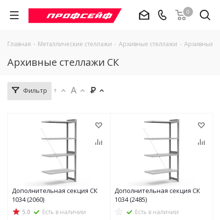
0
Главная
-
Металлические стеллажи
-
Архивные стеллажи
-
Архивные с
Архивные стеллажи СК
Фильтр
Дополнительная секция СК
Дополнительная секция СК
1034 (2060)
1034 (2485)
5.0
Есть в наличии
Есть в наличии