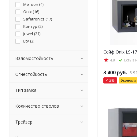
Меткон (
4
)
Onix (
16
)
Safetronics (
17
)
Контур (
2
)
Juwel (
21
)
Btv (
3
)
Сейф Onix LS-1
Взломостойкость
4.8
Есть в
3 400
руб.
3 9
Огнестойкость
-
13
%
Экономи
Тип замка
Количество стволов
Трейзер