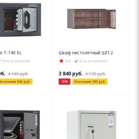
o T-140 EL
Шкаф пистолетный ШП-2
Есть в наличии
2.9
Есть в наличии
б.
3 840
руб.
4 160
руб.
4 170
руб.
-
8
%
Экономия
960
руб.
Экономия
330
руб.