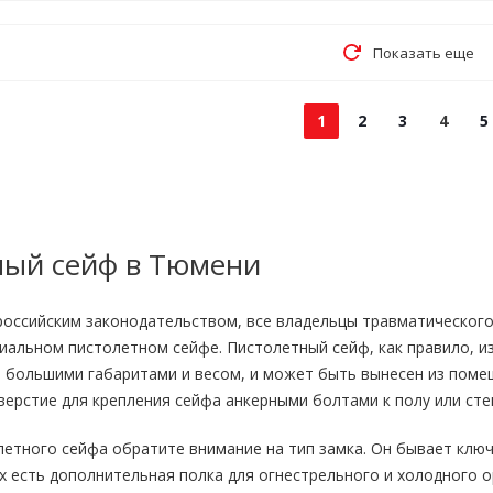
Показать еще
1
2
3
4
5
ный сейф в Тюмени
 российским законодательством, все владельцы травматическог
циальном пистолетном сейфе. Пистолетный сейф, как правило, и
т большими габаритами и весом, и может быть вынесен из поме
ерстие для крепления сейфа анкерными болтами к полу или сте
етного сейфа обратите внимание на тип замка. Он бывает ключ
 есть дополнительная полка для огнестрельного и холодного о