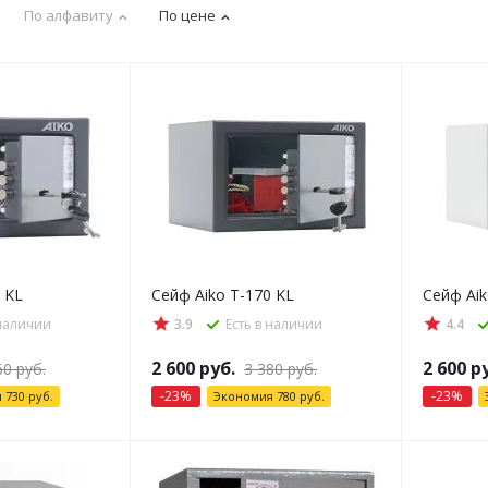
По алфавиту
По цене
 KL
Сейф Aiko T-170 KL
Сейф Aik
 наличии
3.9
Есть в наличии
4.4
2 600
руб.
2 600
ру
60
руб.
3 380
руб.
-
23
%
-
23
%
я
730
руб.
Экономия
780
руб.