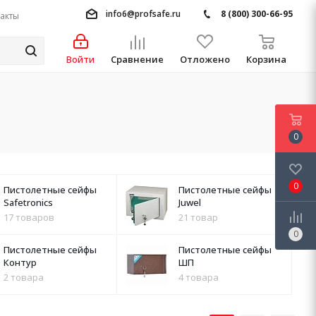
info6@profsafe.ru
8 (800) 300-66-95
акты
Войти
Сравнение
Отложено
Корзина
0
0
Пистолетные сейфы
Пистолетные сейфы
Safetronics
Juwel
17 товаров
21 товар
0
Пистолетные сейфы
Пистолетные сейфы
Контур
ШП
2 товара
4 товара