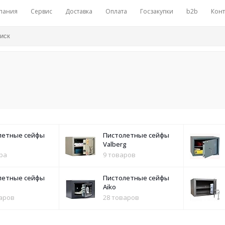
пания
Сервис
Доставка
Оплата
Госзакупки
b2b
Конт
летные сейфы
Пистолетные сейфы
Valberg
ра
9 товаров
летные сейфы
Пистолетные сейфы
Aiko
варов
28 товаров