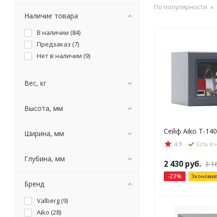
По популярности
Наличие товара
В наличии (
84
)
Предзаказ (
7
)
Нет в наличии (
9
)
Вес, кг
Высота, мм
Сейф Aiko T-140
Ширина, мм
4.9
Есть в
Глубина, мм
2 430
руб.
3 1
-
23
%
Экономи
Бренд
Valberg (
9
)
Aiko (
28
)