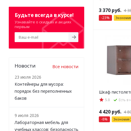
3 370
руб.
4 3
Будьте всегда в курсе!
-
23
%
Экономи
Узнавайте о скидках и акциях
первым
Новости
Все новости
23 июля 2026
Контейнеры для мусора:
порядок без переполненных
Шкаф пистолет
баков
5.0
Есть в
4 420
руб.
4 8
9 июля 2026
-
8
%
Экономия
Лабораторная мебель для
учебных классов: безопасность