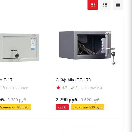
o T-17
Сейф Aiko ТТ-170
Есть в наличии
4.7
Есть в наличии
б.
2 790
руб.
3 380
руб.
3 620
руб.
-
23
%
Экономия
780
руб.
Экономия
830
руб.