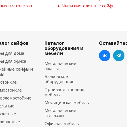
вых пистолетов
Мини пистолетные сейфы
алог сейфов
Каталог
Оставайтес
оборудования и
ы для дома
мебели
ы для офиса
Металлические
шкафы
жейные сейфы и
фы
Банковское
оборудование
стойкие
Производственная
мостойкие
мебель
взломостойкие
Медицинская мебель
ельные
Металлические
озитные
стеллажи
раиваемые
Офисная мебель