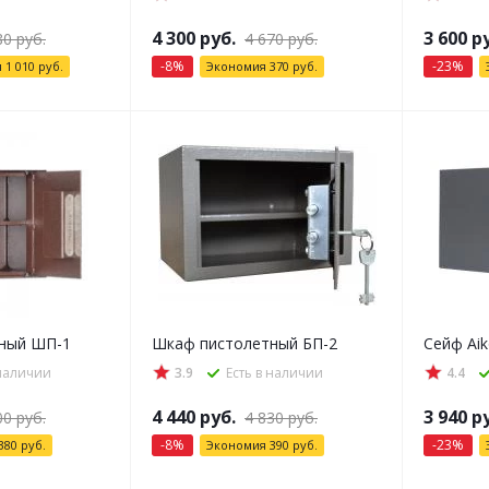
4 300
руб.
3 600
ру
80
руб.
4 670
руб.
-
8
%
-
23
%
я
1 010
руб.
Экономия
370
руб.
ный ШП-1
Шкаф пистолетный БП-2
Сейф Aik
 наличии
3.9
Есть в наличии
4.4
4 440
руб.
3 940
ру
00
руб.
4 830
руб.
-
8
%
-
23
%
380
руб.
Экономия
390
руб.