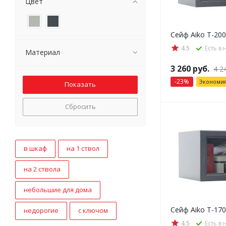
Цвет
Сейф Aiko T-200
4.5
Есть в
Материал
3 260
руб.
4 2
-
23
%
Экономи
Сбросить
в шкаф
на 1 ствол
на 2 ствола
небольшие для дома
Сейф Aiko T-170
недорогие
с ключом
4.5
Есть в