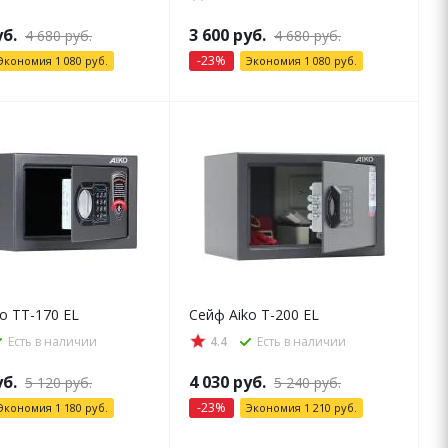
б.
3 600
руб.
4 680
руб.
4 680
руб.
-
23
%
Экономия
1 080
руб.
Экономия
1 080
руб.
o ТТ-170 EL
Сейф Aiko T-200 EL
Есть в наличии
4.4
Есть в наличии
б.
4 030
руб.
5 120
руб.
5 240
руб.
-
23
%
Экономия
1 180
руб.
Экономия
1 210
руб.