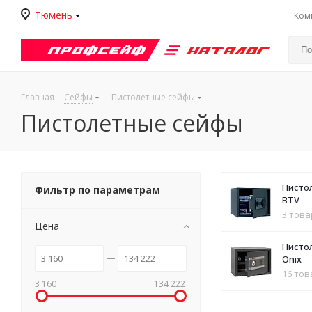
Тюмень
Ком
Каталог
Главная
-
Сейфы
-
Пистолетные сейфы
Пистолетные сейфы
Писто
Фильтр по параметрам
BTV
3 това
Цена
Писто
Onix
16 то
3 160
134 222