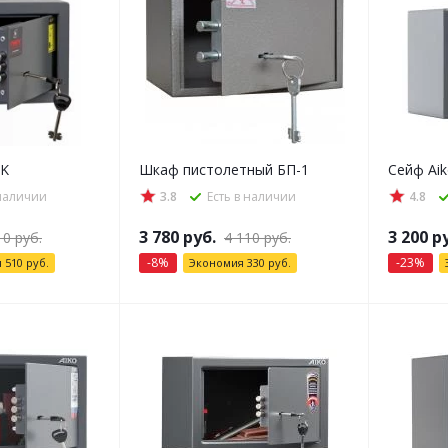
7K
Шкаф пистолетный БП-1
Сейф Aik
 наличии
3.8
Есть в наличии
4.8
3 780
руб.
3 200
ру
10
руб.
4 110
руб.
-
8
%
-
23
%
я
510
руб.
Экономия
330
руб.