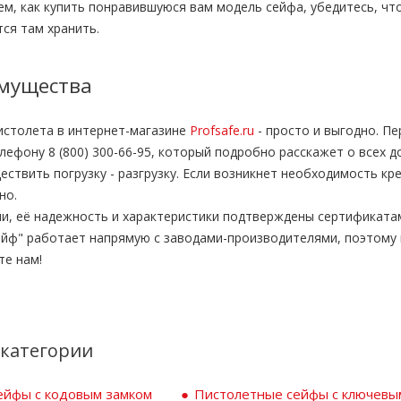
ем, как купить понравившуюся вам модель сейфа, убедитесь, чт
ся там хранить.
мущества
истолета в интернет-магазине
Profsafe.ru
- просто и выгодно. П
ефону 8 (800) 300-66-95, который подробно расскажет о всех д
твить погрузку - разгрузку. Если возникнет необходимость кр
но.
и, её надежность и характеристики подтверждены сертификата
йф" работает напрямую с заводами-производителями, поэтому 
те нам!
категории
ейфы с кодовым замком
Пистолетные сейфы с ключевы