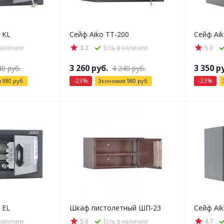
 KL
Сейф Aiko ТТ-200
Сейф Aik
 наличии
3.2
Есть в наличии
5.0
3 260
руб.
3 350
ру
40
руб.
4 240
руб.
-
23
%
-
23
%
я
980
руб.
Экономия
980
руб.
 EL
Шкаф пистолетный ШП-23
Сейф Aik
 наличии
5.0
Есть в наличии
4.7