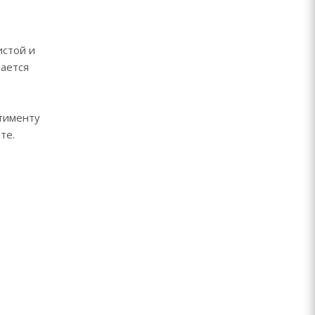
истой и
вается
тименту
те.