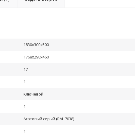
1830x300x500
1768x298x460
17
1
Ключевой
1
Агатовый серый (RAL 7038)
1