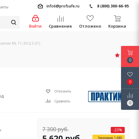
info6@profsafe.ru
8 (800) 300-66-95
акты
Войти
Сравнение
Отложено
Корзина
ктик ML 11-30 (LS-01)
5.0
0
0
Отложить
од
Сравнить
0
7 300
руб.
-
23
%
*
5 620
руб.
Экономия
1 680