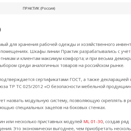
ПРАКТИК (Россия)
0
мый для хранения рабочей одежды и хозяйственного инвент
х помещениях. Шкафы линии Практик разрабатывались с учёт
тникам и клиентам максимум комфорта; и при весьма демок
ыбором среди аналогичных товаров на российском рынке.
 подтверждается сертификатами ГОСТ, а также декларацией 
юза ТР ТС 025/2012 «О безопасности мебельной продукции»
дует назвать модульную систему, позволяющую скреплять в 
омощью специальных зацепов на боковых стенках.
ин или несколько приставных модулей
ML 01-30
, создав ряд
ния. Это экономически выгоднее, чем приобретать несколь