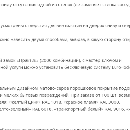
виду отсутствия одной из стенок (её заменяет стенка сосе
усмотрены отверстия для вентиляции на дверях снизу и све
жно навесить двумя способами, выбрав, в какую сторону от
 замок «Практик» (2000 комбинаций), с мастер-ключом и
ой услуги можно установить бесключевую систему Euro-loc
тельным дизайном: матово-серое порошковое покрытие подо
и мелких бытовых повреждений. При заказе от 100 шт. воз
ля: «жёлтый цинк» RAL 1018, «красное пламя» RAL 3000,
ёлто-зелёный» RAL 6018, «транспортный белый» RAL 9016, «
обирается по прилагаемой инструкции с помощью зацепов и