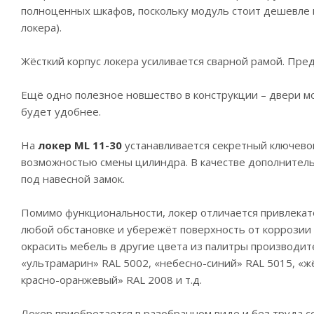
полноценных шкафов, поскольку модуль стоит дешевле в
локера).
Жёсткий корпус локера усиливается сварной рамой. Пред
Ещё одно полезное новшество в конструкции – двери мо
будет удобнее.
На
локер ML 11-30
устанавливается секретный ключевой
возможностью смены цилиндра. В качестве дополнительн
под навесной замок.
Помимо функциональности, локер отличается привлека
любой обстановке и убережёт поверхность от коррозии 
окрасить мебель в другие цвета из палитры производите
«ультрамарин» RAL 5002, «небесно-синий» RAL 5015, «ж
красно-оранжевый» RAL 2008 и т.д.
Локер приобретается в разобранном виде и без труда с