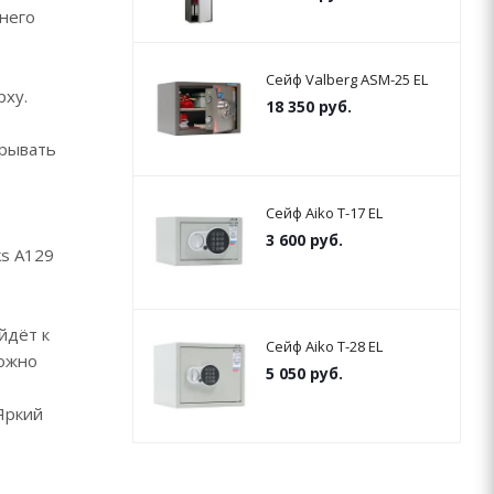
днего
Сейф Valberg ASM-25 EL
рху.
18 350
руб.
крывать
Сейф Aiko T-17 EL
3 600
руб.
ks A129
йдёт к
Сейф Aiko T-28 EL
можно
5 050
руб.
Яркий