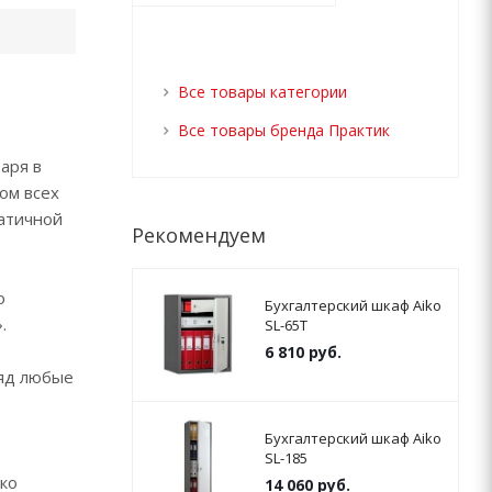
Все товары категории
Все товары бренда Практик
аря в
ом всех
ратичной
Рекомендуем
о
Бухгалтерский шкаф Aiko
.
SL-65Т
6 810
руб.
ряд любые
Бухгалтерский шкаф Aiko
SL-185
ко
14 060
руб.