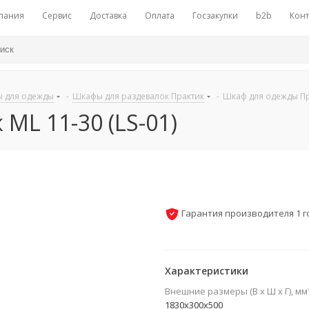
пания
Сервис
Доставка
Оплата
Госзакупки
b2b
Конт
ы для одежды
-
Шкафы для раздевалок Практик
-
Шкаф для одежды Пра
ML 11-30 (LS-01)
Гарантия производителя 1 г
Характеристики
Внешние размеры (В х Ш х Г), мм
1830x300x500